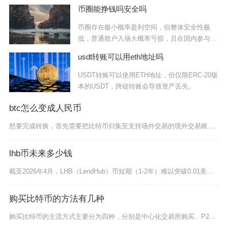
币圈能挣钱吗安全吗
币圈存在极小概率盈利空间，但整体安全性极
低，普通散户入场大概率亏损，且在国内参与虚
拟货币交
usdt转账可以用eth地址吗
USDT转账可以使用ETH地址，但仅限ERC-20版
本的USDT，跨链转账会导致资产丢失。
btc怎么变成人民币
想要完成转换，首先需要把比特币归集至支持场外交易的境外交易账户，如果资产存放在去中心化钱包
lhb币未来多少钱
截至2026年4月，LHB（LendHub）币短期（1-2年）难以突破0.01美元，中期（
购买比特币的方法有几种
购买比特币的主流方式主要分为四种，分别是中心化交易所购买、P2P点对点交易、比特币ATM机