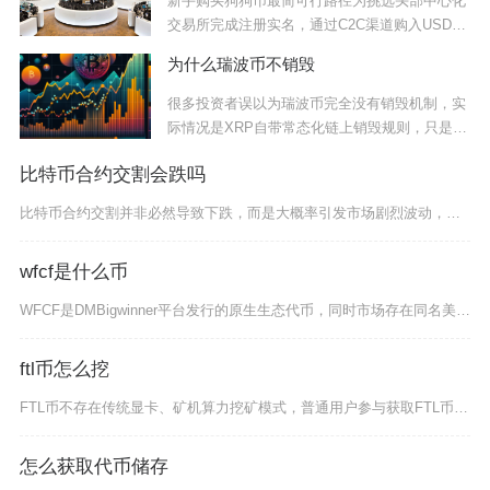
新手购买狗狗币最简可行路径为挑选头部中心化
交易所完成注册实名，通过C2C渠道购入USDT
后
为什么瑞波币不销毁
很多投资者误以为瑞波币完全没有销毁机制，实
际情况是XRP自带常态化链上销毁规则，只是不
存在
比特币合约交割会跌吗
比特币合约交割并非必然导致下跌，而是大概率引发市场剧烈波动，短期走势由交割规模、市场结构、
wfcf是什么币
WFCF是DMBigwinner平台发行的原生生态代币，同时市场存在同名美股标的容易与该加
ftl币怎么挖
FTL币不存在传统显卡、矿机算力挖矿模式，普通用户参与获取FTL币的正规途径分为流动性质押
怎么获取代币储存