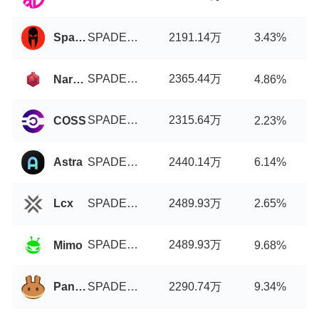
SPADE币/USDT
2191.14万
Spartan Protocol
3.43%
SPADE币/USDT
2365.44万
Narkasa
4.86%
SPADE币/USDT
2315.64万
COSS
2.23%
SPADE币/USDT
2440.14万
Astra
6.14%
SPADE币/USDT
2489.93万
Lcx
2.65%
SPADE币/USDT
2489.93万
Mimo
9.68%
SPADE币/USDT
2290.74万
PancakeSwap Stableswap
9.34%