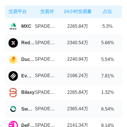
交易平台
交易对
24小时交易量
占比
SPADE币/USDT
2265.84万
MXC
5.3%
SPADE币/USDT
2340.54万
Reddex
5.66%
SPADE币/USDT
2240.94万
DuckyDeFi
5.54%
SPADE币/USDT
2166.24万
EvmoSwap
7.81%
SPADE币/USDT
2265.84万
Bilaxy
1.32%
SPADE币/USDT
2365.44万
Swop.Fi
6.54%
SPADE币/USDT
2141.34万
DeFiChain DEX
8.14%