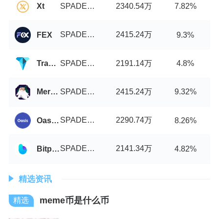
SPADE币/USDT
2340.54万
Xt
7.82%
SPADE币/USDT
2415.24万
FEX
9.3%
SPADE币/USDT
2191.14万
TradeIo
4.8%
SPADE币/USDT
2415.24万
Merchant Moe
9.32%
SPADE币/USDT
2290.74万
OasisDEX
8.26%
SPADE币/USDT
2141.34万
Bitpaction
4.82%
精选资讯
meme币是什么币