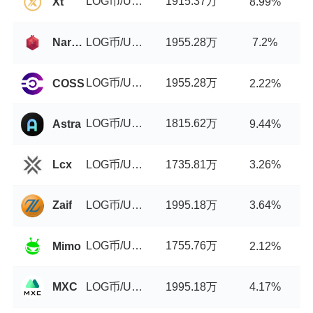
LOG币/USDT
1915.37万
Xt
8.99%
LOG币/USDT
1955.28万
Narkasa
7.2%
LOG币/USDT
1955.28万
COSS
2.22%
LOG币/USDT
1815.62万
Astra
9.44%
LOG币/USDT
1735.81万
Lcx
3.26%
LOG币/USDT
1995.18万
Zaif
3.64%
LOG币/USDT
1755.76万
Mimo
2.12%
LOG币/USDT
1995.18万
MXC
4.17%