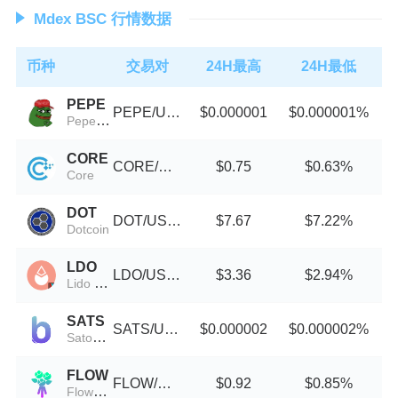
Mdex BSC 行情数据
币种
交易对
24H最高
24H最低
PEPE
PEPE/USDT
$0.000001
$0.000001%
Pepe Token
CORE
CORE/USDT
$0.75
$0.63%
Core
DOT
DOT/USDT
$7.67
$7.22%
Dotcoin
LDO
LDO/USDT
$3.36
$2.94%
Lido DAO (Wormhole)
SATS
SATS/USDT
$0.000002
$0.000002%
Satoshis Vision
FLOW
FLOW/USDT
$0.92
$0.85%
Flower Solana