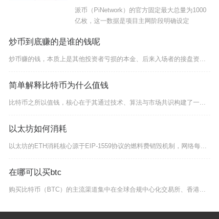
派币（PiNetwork）的官方固定最大总量为1000
亿枚，这一数据是项目主网阶段明确设定
炒币到底赚的是谁的钱呢
炒币赚的钱，本质上是其他投资者亏损的本金、后来入场者的接盘资金，以及被平台、机构抽走的交易
简单解释比特币为什么值钱
比特币之所以值钱，核心在于其通过技术、算法与市场共识构建了一套无法复制的稀缺性、安全性与价
以太坊如何消耗
以太坊的ETH消耗核心源于EIP-1559协议的燃料费销毁机制，网络每笔交易的基础费用会被
在哪可以买btc
购买比特币（BTC）的主流渠道集中在全球合规中心化交易所、香港持牌券商与数字银行、比特币E