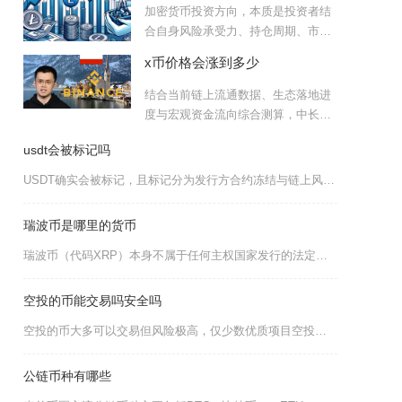
户
加密货币投资方向，本质是投资者结
合自身风险承受力、持仓周期、市场
周期，筛选具备长期价值或短
x币价格会涨到多少
结合当前链上流通数据、生态落地进
度与宏观资金流向综合测算，中长期
乐观情景下x币价格有望触及
即
usdt会被标记吗
USDT确实会被标记，且标记分为发行方合约冻结与链上风险地址标注两类，均真实存在并长期执行
瑞波币是哪里的货币
瑞波币（代码XRP）本身不属于任何主权国家发行的法定货币，其开发运营主体是总部坐落于美国加
空投的币能交易吗安全吗
空投的币大多可以交易但风险极高，仅少数优质项目空投币能稳定变现，多数存在诈骗、归零、钱包被
公链币种有哪些