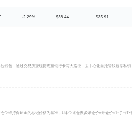
7
-2.29%
$38.44
$35.91
其他钱包、通过交易所变现提现至银行卡两大路径，去中心化自托管钱包靠私钥
仓位维持保证金的标记价格为基准，U本位逐仓做多爆仓价=开仓价×1−(1÷杠