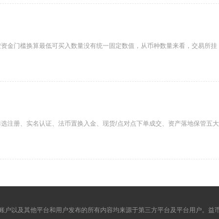
按资金门槛换算最低可买入数量没有统一固定数值，从币种数量来看，交易所挂
选注册、实名认证、法币置换入金、现货/点对点下单成交、资产落地保管五大
账户以及其他平台和用户发布的所有内容均来源于第三方平台及平台用户。益