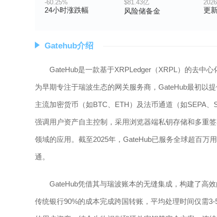
-60.25%
$81.43亿
2026
24小时涨跌幅
更
风险储备金
Gatehub介绍
GateHub是一款基于XRPLedger（XRPL）
为早期专注于瑞波生态的网关服务商，GateHub最初
主流加密货币（如BTC、ETH）及法币通道（如SEPA
强调用户资产自主控制，采用浏览器端私钥存储和多重签
领域的应用。截至2025年，GateHub已服务全球超百
通。
GateHub凭借其与瑞波账本的无缝集成，构建了
传统银行90%的成本完成跨国转账，平均处理时间仅需3-