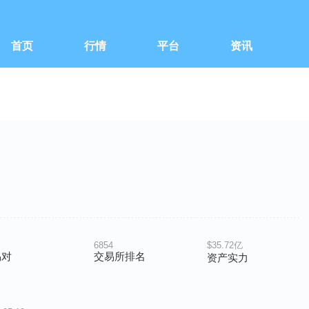
首页
行情
平台
资讯
6854
$35.72亿
易对
交易所排名
资产实力