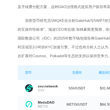
及手续费分配方案，这种DAO治理模式使其用户留存率高
加密货币研究员SMQKE在分析GateHub与SWI
的互操作性标准"。瑞波CEO布拉德·加林豪斯更预测，依托
国际数据公司（IDC）的2025年数字钱包报告将Gate
时压缩至2小时的KYC加速引擎。不过也有分析人士认为
步扩展对Cosmos、Polkadot等生态的支持以保持竞争力
货币
交易对
最近价($
ssv.network
SSV/USDT
$31.6
SSV
MetisDAO
METIS/USDT
$84.3
METIS