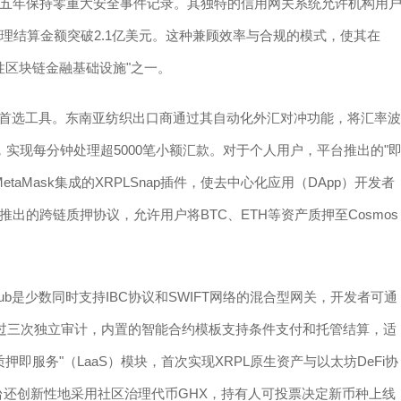
五年保持零重大安全事件记录。其独特的信用网关系统允许机构用
理结算金额突破2.1亿美元。这种兼顾效率与合规的模式，使其在
性区块链金融基础设施"之一。
易的首选工具。东南亚纺织出口商通过其自动化外汇对冲功能，将汇率波
，实现每分钟处理超5000笔小额汇款。对于个人用户，平台推出的"
taMask集成的XRPLSnap插件，使去中心化应用（DApp）开发者
期推出的跨链质押协议，允许用户将BTC、ETH等资产质押至Cosmos
ub是少数同时支持IBC协议和SWIFT网络的混合型网关，开发者可通
经过三次独立审计，内置的智能合约模板支持条件支付和托管结算，适
押即服务"（LaaS）模块，首次实现XRPL原生资产与以太坊DeFi协
平台还创新性地采用社区治理代币GHX，持有人可投票决定新币种上线