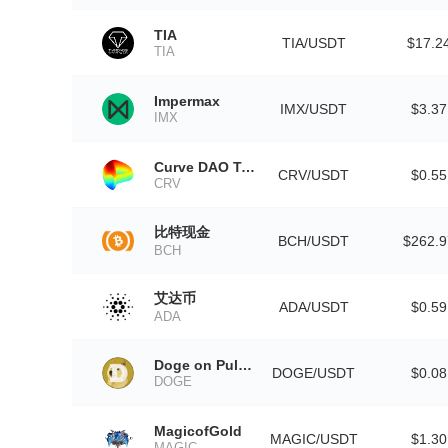
TIA
TIA/USDT
$17.2
TIA
Impermax
IMX/USDT
$3.37
IMX
Curve DAO Token
CRV/USDT
$0.55
CRV
比特现金
BCH/USDT
$262.9
BCH
艾达币
ADA/USDT
$0.59
ADA
Doge on Pulsechain
DOGE/USDT
$0.08
DOGE
MagicofGold
MAGIC/USDT
$1.30
MAGIC