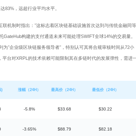
达83%，远超行业平均水平。
FT的互联机制时指出："这标志着区块链基础设施首次达到与传统金融同
GateHub构建的支付通道未来可能处理SWIFT全球14%的交易量。
Hub列为"企业级区块链服务领导者"，特别认可其将合规审核时间从72小
，平台对XRPL的技术依赖可能限制其在多链时代的发展弹性，需进
。
)
涨幅（24H）
最高价（24H）
最低价（24H）
8
-5.8%
$33.68
$30.22
0
-3.65%
$88.79
$82.18