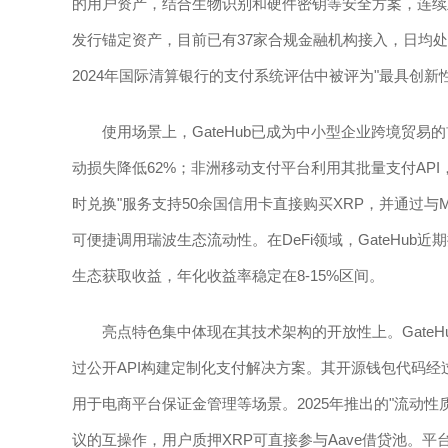
的用户资产，结合生物识别和硬件密钥等安全方案，连续
发行锚定资产，目前已有37家合规金融机构接入，日均处
2024年国际清算银行的支付系统评估中被评为"最具创新
使用场景上，GateHub已成为中小型企业跨境贸
动损失降低62%；非洲移动支付平台利用其批量支付API
时兑换"服务支持50余国信用卡直接购买XRP，并通过与Me
可便捷调用瑞波生态流动性。在DeFi领域，GateHub近
生态获取收益，年化收益率稳定在8-15%区间。
亮点特色集中体现在其技术架构的开放性上。GateH
过公开API构建定制化支付解决方案。其开源钱包代码
用于电商平台保证金管理等场景。2025年推出的"流动性质
议的互操作，用户质押XRP可直接参与Aave借贷池。