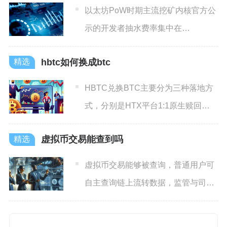
以太坊PoW时期主流挖矿内核官方公
示的开发者抽水费率集中在
0.65%~1.5%区间，定制改
hbtc如何换成btc
HBTC兑换BTC主要分为三种落地方
式，分别是HTX平台1:1原生赎回兑
换、中心化交易所币
虚拟币交易能查到吗
虚拟币交易能够被查询，普通用户可
自主查询链上流转数据，监管与司法
机构依托合规数据和溯源技术