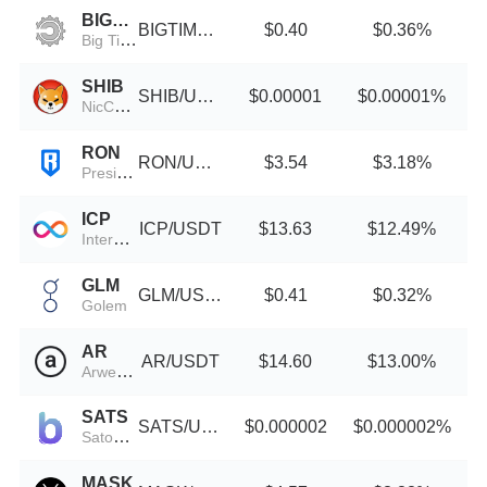
BIGTIME
BIGTIME/USDT
$0.40
$0.36%
Big Time
SHIB
SHIB/USDT
$0.00001
$0.00001%
NicCageWaluigiElmo42069Inu
RON
RON/USDT
$3.54
$3.18%
President Ron DeSantis
ICP
ICP/USDT
$13.63
$12.49%
Internet Computer
GLM
GLM/USDT
$0.41
$0.32%
Golem
AR
AR/USDT
$14.60
$13.00%
Arweave
SATS
SATS/USDT
$0.000002
$0.000002%
Satoshis Vision
MASK