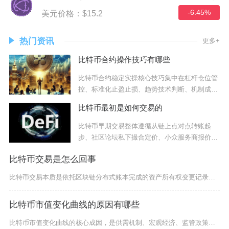
-6.45%
美元价格：$15.2
热门资讯
更多+
比特币合约操作技巧有哪些
比特币合约稳定实操核心技巧集中在杠杆仓位管
控、标准化止盈止损、趋势技术判断、机制成本
规避、
比特币最初是如何交易的
比特币早期交易整体遵循从链上点对点转账起
步、社区论坛私下撮合定价、小众服务商报价兑
换，再落
比特币交易是怎么回事
比特币交易本质是依托区块链分布式账本完成的资产所有权变更记录，并非实体数字货币的点对点传输
比特币市值变化曲线的原因有哪些
比特币市值变化曲线的核心成因，是供需机制、宏观经济、监管政策、市场情绪与技术生态五大因素的