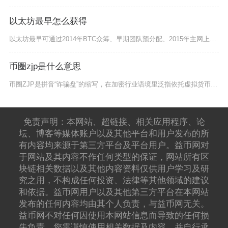
以太坊最早怎么获得
以太坊最早可通过2014年BTC众筹、早期团队预分配、2015年主网上线后PoW挖矿及测试
币圈zjp是什么意思
币圈ZJP是拼音“诈骗盘”的缩写，在加密行业语境里泛指依托虚拟货币、区块链概念包装的庞氏类
免责声明：本网站、超链接、相关应用程序、论
坛、博客等媒体账户以及其他平台和用户发布的所
有内容均来源于第三方平台及平台用户。益币网对
于网站及其内容不作任何类型的保证，网站所有区
块链相关数据以及其他内容资料仅供用户学习及研
究之用，不构成任何投资、法律等其他领域的建议
和依据。益币网用户以及其他第三方平台在本网站
发布的任何内容均由其个人负责，与益币网无关。
益币网不对任何因使用本网站信息而导致的任何损
失负责。您需谨慎使用相关数据及内容，并自行承