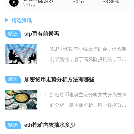
MASK/USDT
$4.57
$3.88%
NFTX Hashmasks Index
精选资讯
slp币有前景吗
SLP币短期有小幅反弹机会，但长期
前景黯淡，属于高风险投机品，不适
合普通投资者重仓布局。其
加密货币走势分析方法有哪些
加密货币走势主流分析方式分为技术
面分析、基本面分析、链上数据分
析、市场情绪分析以及宏观经济
eth挖矿内核抽水多少