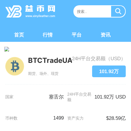
首页
行情
平台
资讯
24H平台交易额（USD）
BTCTradeUA
101.92万
期货、场外、现货
24H平台交易
塞舌尔
101.92万 USD
国家
额
1499
$28.59亿
币种数
资产实力