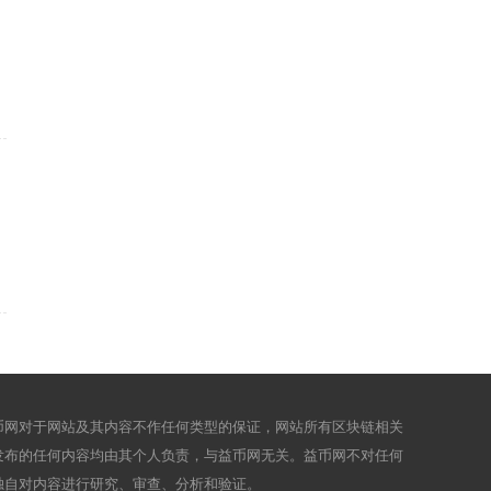
币网对于网站及其内容不作任何类型的保证，网站所有区块链相关
发布的任何内容均由其个人负责，与益币网无关。益币网不对任何
独自对内容进行研究、审查、分析和验证。