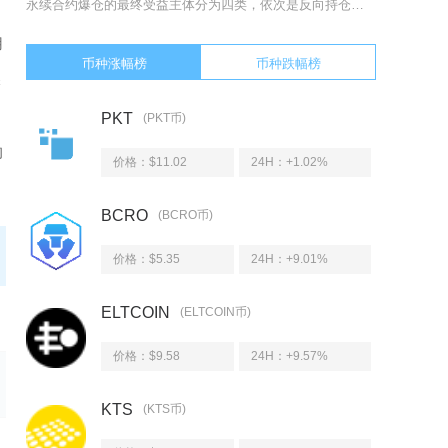
永续合约爆仓的最终受益主体分为四类，依次是反向持仓的普通交易者、量化做市商与高频算法团队、
用
币种涨幅榜
币种跌幅榜
保
场
PKT
(PKT币)
的
价格：$11.02
24H：
+1.02%
BCRO
(BCRO币)
价格：$5.35
24H：
+9.01%
ELTCOIN
(ELTCOIN币)
价格：$9.58
24H：
+9.57%
KTS
(KTS币)