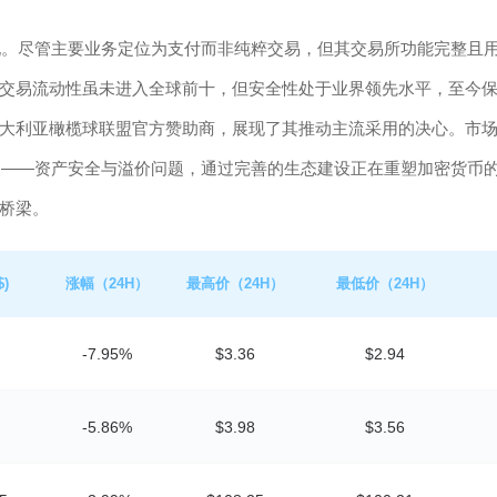
全表现。尽管主要业务定位为支付而非纯粹交易，但其交易所功能完整且
交易流动性虽未进入全球前十，但安全性处于业界领先水平，至今
大利亚橄榄球联盟官方赞助商，展现了其推动主流采用的决心。市
心痛点——资产安全与溢价问题，通过完善的生态建设正在重塑加密货币
桥梁。
)
涨幅（24H）
最高价（24H）
最低价（24H）
-7.95%
$3.36
$2.94
-5.86%
$3.98
$3.56