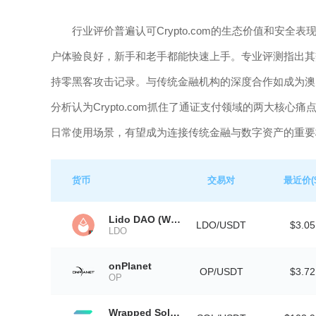
行业评价普遍认可Crypto.com的生态价值和安
户体验良好，新手和老手都能快速上手。专业评测指出其
持零黑客攻击记录。与传统金融机构的深度合作如成为澳
分析认为Crypto.com抓住了通证支付领域的两大核
日常使用场景，有望成为连接传统金融与数字资产的重要
货币
交易对
最近价($
Lido DAO (Wormhole)
LDO/USDT
$3.05
LDO
onPlanet
OP/USDT
$3.72
OP
Wrapped Solana