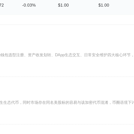
72
-0.03%
$1.00
$1.00
钱包选型注册、资产收发划转、DApp生态交互、日常安全维护四大核心环节
台发行的原生生态代币，同时市场存在同名美股标的容易与该加密代币混淆，币圈语境下