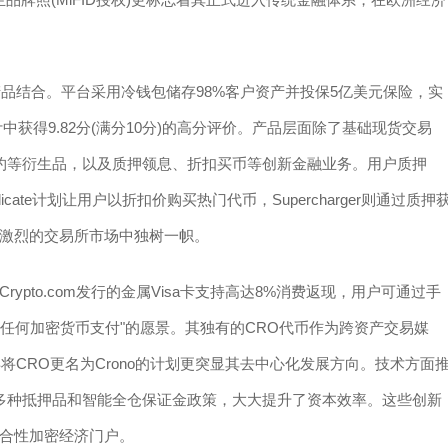
创新产品结合。平台采用冷钱包储存98%客户资产并投保5亿美元保险，实
全审计中获得9.82分(满分10分)的高分评价。产品层面除了基础现货交易
续合约等衍生品，以及质押领息、折扣买币等创新金融业务。用户质押
cate计划让用户以折扣价购买热门代币，Supercharger则通过质押
激烈的交易所市场中独树一帜。
pto.com发行的金属Visa卡支持高达8%消费返现，用户可通过手
过任何加密货币支付"的愿景。其独有的CRO代币作为跨资产交易媒
将CRO更名为Crono的计划更突显其去中心化发展方向。技术方面
持多种抵押品和智能全仓保证金政策，大大提升了资本效率。这些创新
合性加密经济门户。