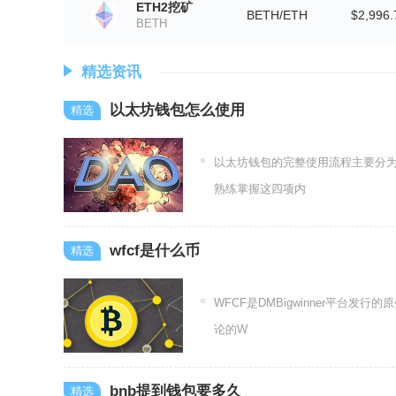
ETH2挖矿
BETH/ETH
$2,996.
BETH
精选资讯
以太坊钱包怎么使用
以太坊钱包的完整使用流程主要分为
熟练掌握这四项内
wfcf是什么币
WFCF是DMBigwinner平
论的W
bnb提到钱包要多久