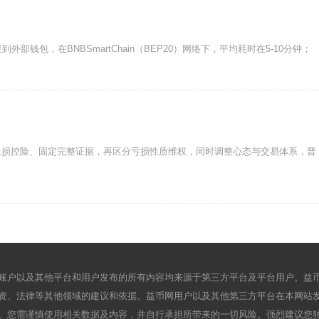
部钱包，在BNBSmartChain（BEP20）网络下，平均耗时在5-10分钟；
止损控险、固定完整证据，再区分亏损性质维权，同时调整心态与交易体系，普
账户以及其他平台和用户发布的所有内容均来源于第三方平台及平台用户。益
资、法律等其他领域的建议和依据。益币网用户以及其他第三方平台在本网站
。您需谨慎使用相关数据及内容，并自行承担所带来的一切风险。强烈建议您