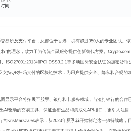
-06-13
新时间
加密货币交易所及支付平台，总部位于香港，拥有超过350人的专业团队。该
"的理念，致力于为传统金融服务提供创新替代方案。Crypto.com
O27001:2013和PCI:DSS3.2.1等多项国际安全认证的加密货币
卡以及支持QR扫码支付的区块链技术，为用户提供安全、隐私和合规的
25年路线图显示平台将拓展至股票、银行和卡服务领域，与渣打银行的合作
AI驱动的交易工具、保证金衍生品和集成化API接口，更引人注目
官KrisMarszalek表示，从2023年夏季就开始制定这一独特战略，
生品牌照(MiFID授权)更标志着其正式进入传统金融体系，在欧洲经济