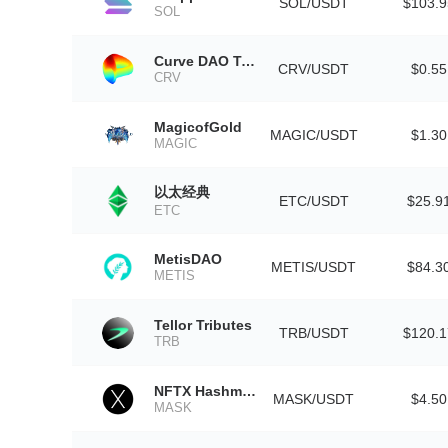
SOL/USDT
$103.9
SOL
Curve DAO Token
CRV/USDT
$0.55
CRV
MagicofGold
MAGIC/USDT
$1.30
MAGIC
以太经典
ETC/USDT
$25.9
ETC
MetisDAO
METIS/USDT
$84.3
METIS
Tellor Tributes
TRB/USDT
$120.1
TRB
NFTX Hashmasks Index
MASK/USDT
$4.50
MASK