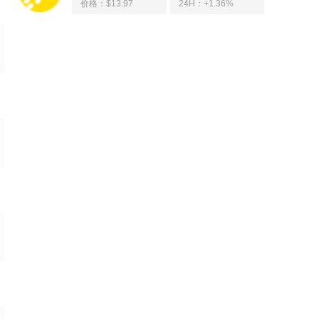
价格：$13.97
24H：
+1.36%