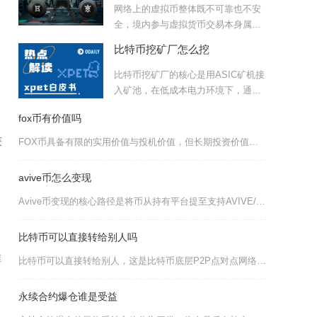
网络上的虚拟币整体既不可靠也不安
全，境内参与虚拟货币交易本身属于
不受法律保护的投资行为，从
比特币挖矿厂怎么挖
比特币挖矿厂的核心是用ASIC矿机接
入矿池，在低成本电力环境下，通过
SHA-256算力竞争
fox币有价值吗
获
FOX币具备有限的实用价值与投机价值，但长期投资价值极低，整体属于高风险、弱共识的小众代币
avive币怎么变现
Avive币变现的核心路径是将币从持有平台提至支持AVIVE/USDT交易对的主流交易所（
比特币可以直接转给别人吗
推
比特币可以直接转给别人，这是比特币底层P2P点对点网络最核心的功能之一，全程不需要银行、支
永续合约爆仓谁是受益