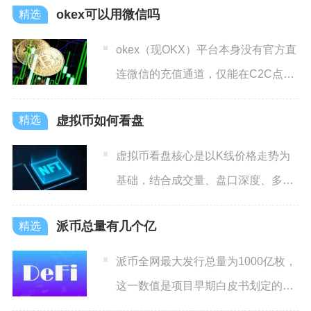
okex可以用微信吗
okex（现OKX）平台本身没有官方直
连微信的充值通道，仅能在C2C点对
点交易场景下，选择
虚拟币如何看盘
虚拟币看盘核心是以K线价格走势为
基础，结合成交量、盘口深度、多周
期共振综合判断行情，不存在
派币总量有几个亿
派币全网最大发行总量为1000亿枚，
这一数值是项目早期白皮书划定的硬
顶上限，不会出现额外增