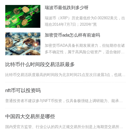
瑞波币最低跌到多少呀
瑞波币（XRP）历史最低价为0.002802美元，出
现在2014年7月7日；2020年“黑
加密货币ada怎么样有前途吗
加密货币ADA具备长期发展潜力，但短期存在诸
多不确定性，属于高风险公链资产，适合做好风
险管
比特币什么时间段交易活跃最多
比特币交易活跃度最高的时间段为北京时间21点至次日凌晨3点，也就是UTC时间13点至17点
nft币可以投资吗
普通投资者不建议参与NFT币投资，仅具备极强链上调研能力、能承受本金全额亏损的专业从业者可
中国四大交易所是哪些
国内受官方监管、行业公认的四大正规交易所分别是上海期货交易所、大连商品交易所、郑州商品交易