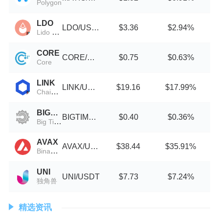
Polygon
LDO
LDO/USDT
$3.36
$2.94%
Lido DAO (Wormhole)
CORE
CORE/USDT
$0.75
$0.63%
Core
LINK
LINK/USDT
$19.16
$17.99%
Chainlink (Wormhole)
BIGTIME
BIGTIME/USDT
$0.40
$0.36%
Big Time
AVAX
AVAX/USDT
$38.44
$35.91%
Binance-Peg Avalanche
UNI
UNI/USDT
$7.73
$7.24%
独角兽
精选资讯