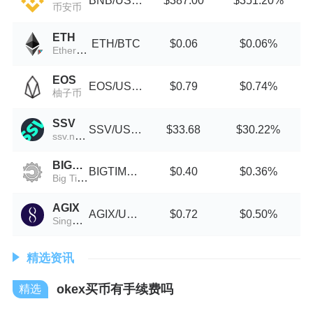
BNB/USDT
$387.00
$351.20%
币安币
ETH
ETH/BTC
$0.06
$0.06%
Ethereum (Wormhole)
EOS
EOS/USDT
$0.79
$0.74%
柚子币
SSV
SSV/USDT
$33.68
$30.22%
ssv.network
BIGTIME
BIGTIME/USDT
$0.40
$0.36%
Big Time
AGIX
AGIX/USDT
$0.72
$0.50%
SingularityNET
精选资讯
okex买币有手续费吗