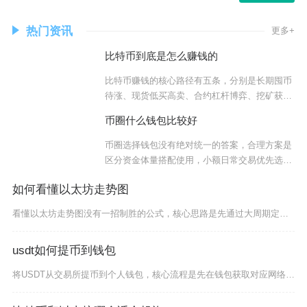
热门资讯
更多+
比特币到底是怎么赚钱的
比特币赚钱的核心路径有五条，分别是长期囤币
待涨、现货低买高卖、合约杠杆博弈、挖矿获取
区块奖
币圈什么钱包比较好
币圈选择钱包没有绝对统一的答案，合理方案是
区分资金体量搭配使用，小额日常交易优先选择
Met
如何看懂以太坊走势图
看懂以太坊走势图没有一招制胜的公式，核心思路是先通过大周期定整体趋势，再依托K线形态、支撑
usdt如何提币到钱包
将USDT从交易所提币到个人钱包，核心流程是先在钱包获取对应网络的收款地址，再到交易所选择