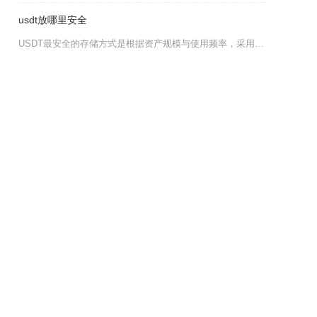
usdt放哪里安全
USDT最安全的存储方式是根据资产规模与使用频率，采用“大额离线冷钱包+小额热钱包+短期交