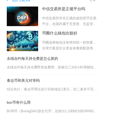
中信交易所是正规平台吗
公
中信交易所并非正规的虚拟货币交易
平台，在国内属于无资质、无监管的
违规平台，本质上是仿冒中信
币圈什么钱包比较好
币圈选择钱包没有绝对统一的答案，
合理方案是区分资金体量搭配使用，
小额日常交易优先选择Met
永续合约每天持仓费是怎么算的
永续合约每天持仓费即资金费用，按每日三次8小时周期结算，计算公式为资金费用=持仓名义价值×
对
泰达币和美元对等吗
结论先行：泰达币理论设计目标锚定1美元，但二者并不完全对等，只能长期围绕1美元价格中枢波动
bor币有什么用
BOR币（BoringDAO原生代币，后拆分1:10000为BORING）是去中心化跨链资