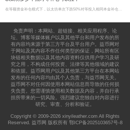
在等额资金补仓模式下，以太坊单次下跌50%对等投入相同本金补仓，整体持仓成本恰好可以拉平至
免责声明：本网站、超链接、相关应用程序、论
坛、博客等媒体账户以及其他平台和用户发布的所
有内容均来源于第三方平台及平台用户。益币网对
于网站及其内容不作任何类型的保证，网站所有区
块链相关数据以及其他内容资料仅供用户学习及研
究之用，不构成任何投资、法律等其他领域的建议
和依据。益币网用户以及其他第三方平台在本网站
发布的任何内容均由其个人负责，与益币网无关。
益币网不对任何因使用本网站信息而导致的任何损
失负责。您需谨慎使用相关数据及内容，并自行承
担所带来的一切风险。强烈建议您独自对内容进行
研究、审查、分析和验证。
Copyright © 2009-2026 xinyileather.com All Rights
Reserved. 益币网 版权所有
鄂ICP备2025103657号-8