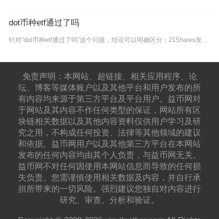
dot币种etf通过了吗
针对“dot币种etf通过了吗”这个问题，结论可以明确区分：21Shares发行、代码TD
免责声明：本网站、超链接、相关应用程序、论
坛、博客等媒体账户以及其他平台和用户发布的所
有内容均来源于第三方平台及平台用户。益币网对
于网站及其内容不作任何类型的保证，网站所有区
块链相关数据以及其他内容资料仅供用户学习及研
究之用，不构成任何投资、法律等其他领域的建议
和依据。益币网用户以及其他第三方平台在本网站
发布的任何内容均由其个人负责，与益币网无关。
益币网不对任何因使用本网站信息而导致的任何损
失负责。您需谨慎使用相关数据及内容，并自行承
担所带来的一切风险。强烈建议您独自对内容进行
研究、审查、分析和验证。