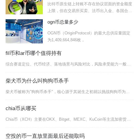
比特币原生链上转账不存在协议层面的资金额度
上限，但在交易所买卖、法币出入金、各国合规
管控、
ogn币总量多少
OGN币（OriginProtocol）的最大总供应量固定
为1,409,664,846枚，
fil币和ar币哪个值得持有
综合赛道定位、代币经济、落地场景与风险对比，风险承受能力一般、追求中长期稳健布局的投资者优
柴犬币为什么叫狗狗币杀手
柴犬币被称为"狗狗币杀手"，核心源于其诞生之初就以挑战狗狗币为定位、靠差异化通证与生态设计
chia币从哪买
Chia币（XCH）主要在OKX、Bitget、MEXC、KuCoin等主流加密货币交易所
空投的币一直放里面最后还能取吗