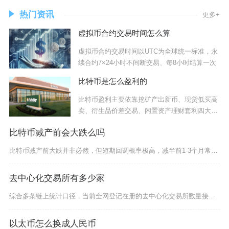
热门资讯
更多+
虚拟币合约交易时间怎么算
虚拟币合约交易时间以UTC为全球统一标准，永
续合约7×24小时不间断交易、每8小时结算一次
比特币是怎么盈利的
比特币盈利主要依靠挖矿产出新币、现货低买高
卖、衍生品价差交易、闲置资产理财套利四大核
心路径
比特币减产前会大跌么吗
比特币减产前大跌并非必然，但短期回调概率极高，减半前1-3个月常出现剧烈波动，长期看涨趋势
去中心化交易所有多少家
综合多条链上统计口径，当前全网登记在册的去中心化交易所数量接近910家，但具备持续链上交易
以太币怎么换成人民币