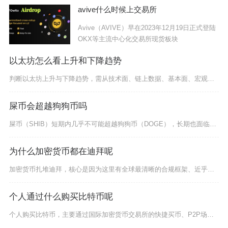
涨跌、
avive什么时候上交易所
Avive（AVIVE）早在2023年12月19日正式登陆
OKX等主流中心化交易所现货板块
以太坊怎么看上升和下降趋势
判断以太坊上升与下降趋势，需从技术面、链上数据、基本面、宏观与资金面四大维度交叉验证，单一
屎币会超越狗狗币吗
屎币（SHIB）短期内几乎不可能超越狗狗币（DOGE），长期也面临极大的结构性障碍，仅存在
为什么加密货币都在迪拜呢
加密货币扎堆迪拜，核心是因为这里有全球最清晰的合规框架、近乎零税负、连接东西方的区位优势、
个人通过什么购买比特币呢
个人购买比特币，主要通过国际加密货币交易所的快捷买币、P2P场外交易、境外合规金融平台与比