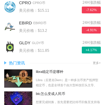
CPRO
24H涨跌幅
CPRO币
-7.62%
美元价格：$15.11
EBIRD
24H涨跌幅
EBIRD币
-4.91%
美元价格：$13.2
GLDY
24H涨跌幅
GLDY币
+4.17%
美元价格：$11.85
热门资讯
更多+
libra稳定币是哪种
Libra（后更名Diem）是一种多法币资产抵押型
稳定币，也是全球首个由大型科技巨头主导、
btc怎么变成人民币
想要完成转换，首先需要把比特币归集至支持场